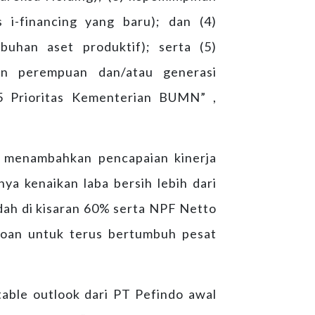
 i-financing yang baru); dan (4)
buhan aset produktif); serta (5)
an perempuan dan/atau generasi
 5 Prioritas Kementerian BUMN” ,
e menambahkan pencapaian kinerja
ya kenaikan laba bersih lebih dari
ah di kisaran 60% serta NPF Netto
roan untuk terus bertumbuh pesat
table outlook dari PT Pefindo awal