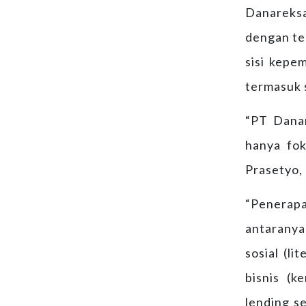
Danareks
dengan te
sisi kepe
termasuk 
“PT Danar
hanya fok
Prasetyo,
“Penerapa
antaranya
sosial (l
bisnis (k
lending s