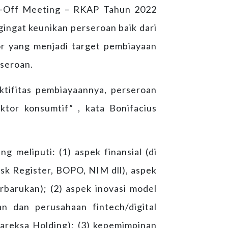
k-Off Meeting – RKAP Tahun 2022
gingat keunikan perseroan baik dari
or yang menjadi target pembiayaan
rseroan.
ktifitas pembiayaannya, perseroan
ktor konsumtif” , kata Bonifacius
 meliputi: (1) aspek finansial (di
sk Register, BOPO, NIM dll), aspek
rbarukan); (2) aspek inovasi model
n dan perusahaan fintech/digital
areksa Holding); (3) kepemimpinan