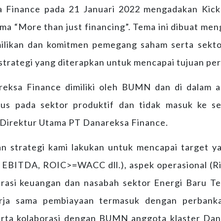
a Finance pada 21 Januari 2022 mengadakan Kic
ma “More than just financing”. Tema ini dibuat men
milikan dan komitmen pemegang saham serta sekt
strategi yang diterapkan untuk mencapai tujuan pe
eksa Finance dimiliki oleh BUMN dan di dalam a
us pada sektor produktif dan tidak masuk ke se
 Direktur Utama PT Danareksa Finance.
n strategi kami lakukan untuk mencapai target yang
 EBITDA, ROIC>=WACC dll.), aspek operasional (Ri
iterasi keuangan dan nasabah sektor Energi Baru Te
erja sama pembiayaan termasuk dengan perbanka
erta kolaborasi dengan BUMN anggota klaster Dan