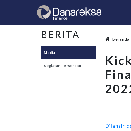
BERITA
Beranda
Media
Kic
Kegiatan Perseroan
Fin
202
Dilansir 