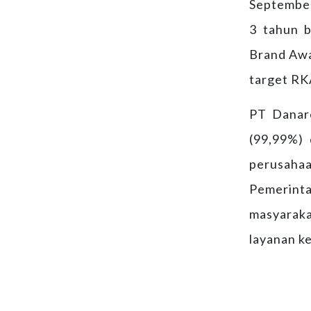
September
3 tahun b
Brand Awa
target RK
PT Danare
(99,99%)
perusaha
Pemerinta
masyaraka
layanan k