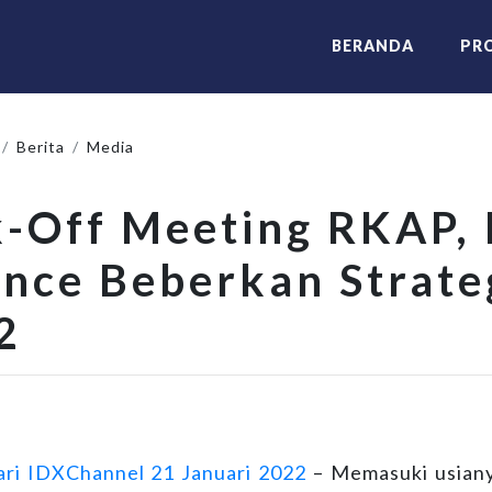
(current)
BERANDA
PRO
Berita
Media
k-Off Meeting RKAP,
ance Beberkan Strate
2
dari IDXChannel 21 Januari 2022
– Memasuki usianya