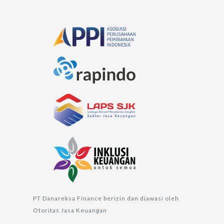
PT Danareksa Finance berizin dan diawasi oleh
Otoritas Jasa Keuangan